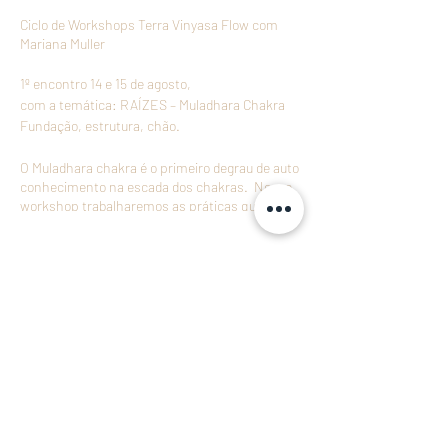
Ciclo de Workshops Terra Vinyasa Flow com
Mariana Muller
1º encontro 14 e 15 de agosto,
com a temática: RAÍZES – Muladhara Chakra
Fundação, estrutura, chão.
O Muladhara chakra é o primeiro degrau de auto
conhecimento na escada dos chakras. Nesse
workshop trabalharemos as práticas que
cultivam a sabedoria desse matriz energética
na prática de asana e na vida.
🗓Sábado: 9h00-16h00
🗓Domingo: 12h00-17h00
Compartilhe este evento
✨Um workshop para praticantes de Yoga,
professores e para quem desejar se aprofundar
no assunto.
✨Com encontros híbridos: Presencial aqui no
Purusha e Online.