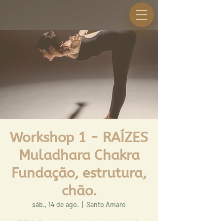
Workshop 1 - RAÍZES
Muladhara Chakra
Fundação, estrutura,
chão.
sáb., 14 de ago.
  |  
Santo Amaro