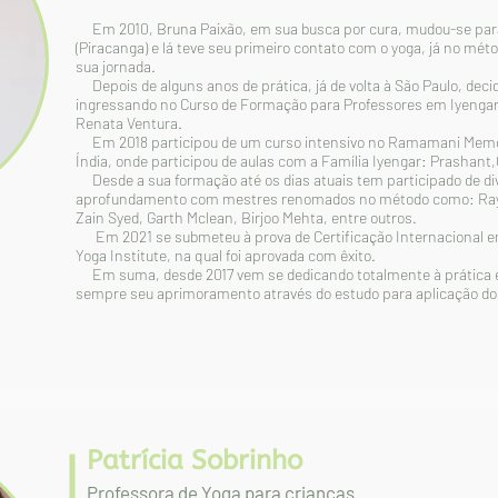
Em 2010, Bruna Paixão, em sua busca por cura, mudou-se para 
(Piracanga) e lá teve seu primeiro contato com o yoga, já no mét
sua jornada.
Depois de alguns anos de prática, já de volta à São Paulo, dec
ingressando no Curso de Formação para Professores em Iyengar 
Renata Ventura.
Em 2018 participou de um curso intensivo no Ramamani Memori
Índia, onde participou de aulas com a Família Iyengar: Prashant,
Desde a sua formação até os dias atuais tem participado de di
aprofundamento com mestres renomados no método como: Raya U
Zain Syed, Garth Mclean, Birjoo Mehta, entre outros.
Em 2021 se submeteu à prova de Certificação Internacional em
Yoga Institute, na qual foi aprovada com êxito.
Em suma, desde 2017 vem se dedicando totalmente à prática e
sempre seu aprimoramento através do estudo para aplicação do
Patrícia Sobrinho
Professora de Yoga para crianças