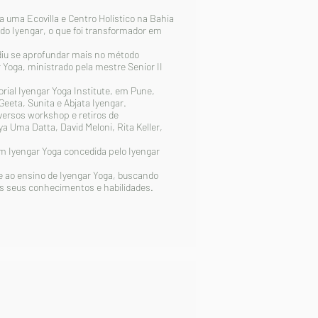
uma Ecovilla e Centro Holístico na Bahia
odo Iyengar, o que foi transformador em
idiu se aprofundar mais no método
Yoga, ministrado pela mestre Senior II
al Iyengar Yoga Institute, em Pune,
Geeta, Sunita e Abjata Iyengar.
versos workshop e retiros de
ma Datta, David Meloni, Rita Keller,
 Iyengar Yoga concedida pelo Iyengar
 ao ensino de Iyengar Yoga, buscando
s seus conhecimentos e habilidades.