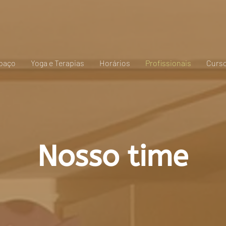
paço
Yoga e Terapias
Horários
Profissionais
Curso
Nosso time